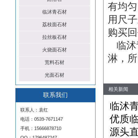
有均匀
临沭青石材
用尺子
荔枝面石材
购买回
拉丝板石材
临沭
火烧面石材
淋，所
荒料石材
光面石材
相关新闻
联系我们
临沭青
联系人：袁红
优质临
电话：0539-7671147
手机：15666878710
源头
QQ：1796487247