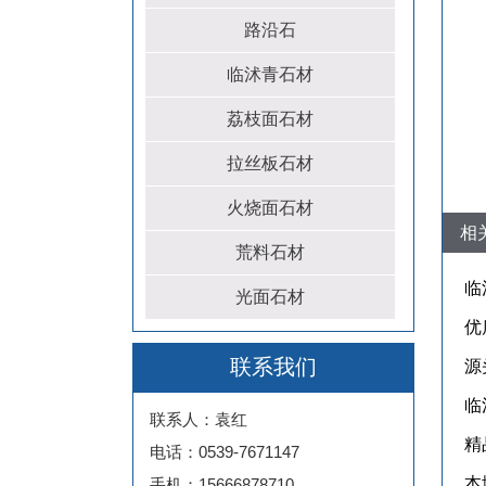
路沿石
临沭青石材
荔枝面石材
拉丝板石材
火烧面石材
相
荒料石材
临
光面石材
优
联系我们
源
临
联系人：袁红
精
电话：0539-7671147
本
手机：15666878710