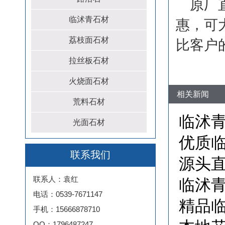
原厂
临沭青石材
惠，可
荔枝面石材
比客户
拉丝板石材
火烧面石材
相关新闻
荒料石材
临沭青
光面石材
优质临
联系我们
源头
联系人：袁红
临沭
电话：0539-7671147
精品临
手机：15666878710
QQ：1796487247